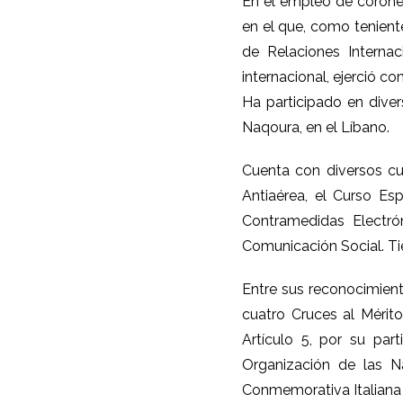
En el empleo de coronel
en el que, como tenient
de Relaciones Interna
internacional, ejerció c
Ha participado en dive
Naqoura, en el Líbano.
Cuenta con diversos cu
Antiaérea, el Curso Es
Contramedidas Electr
Comunicación Social. Tie
Entre sus reconocimient
cuatro Cruces al Mérit
Artículo 5, por su pa
Organización de las N
Conmemorativa Italiana 