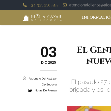
+34 921 210 515
atencionalcliente@al
INFORMACIÓ
03
El Gen
nuev
DIC 2025
Patronato Del Alcázar
El pasado 27 
De Segovia
brigada y es, 
Notas De Prensa