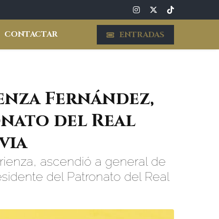
CONTACTAR
ENTRADAS
enza Fernández,
onato del Real
via
rienza, ascendió a general de
sidente del Patronato del Real