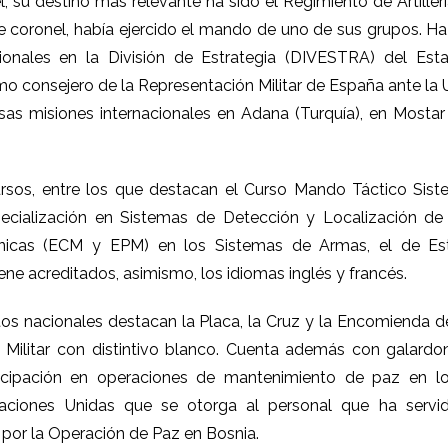
, su destino más relevante ha sido el Regimiento de Artiller
e coronel, había ejercido el mando de uno de sus grupos. Ha
cionales en la División de Estrategia (DIVESTRA) del E
omo consejero de la Representación Militar de España ante la 
rsas misiones internacionales en Adana (Turquía), en Mosta
rsos, entre los que destacan el Curso Mando Táctico Sist
pecialización en Sistemas de Detección y Localización d
ónicas (ECM y EPM) en los Sistemas de Armas, el de E
ne acreditados, asimismo, los idiomas inglés y francés.
os nacionales destacan la Placa, la Cruz y la Encomienda d
o Militar con distintivo blanco. Cuenta además con galar
rticipación en operaciones de mantenimiento de paz en l
aciones Unidas que se otorga al personal que ha servi
por la Operación de Paz en Bosnia.