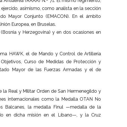
ía Antiaérea (RAAA) N.º 71. El mismo regimiento,
 ejercido, asimismo, como analista en la sección
stado Mayor Conjunto (EMACON). En el ámbito
Unión Europea, en Bruselas.
r (Bosnia y Herzegovina) y en dos ocasiones en
ema HAWK, el de Mando y Control de Artillería
e Objetivos, Curso de Medidas de Protección y
stado Mayor de las Fuerzas Armadas y el de
e la Real y Militar Orden de San Hermenegildo y
dones internacionales como la Medalla OTAN No
os Balcanes, la medalla Finul —medalla de la
do en dicha misión en el Líbano—, y la Cruz