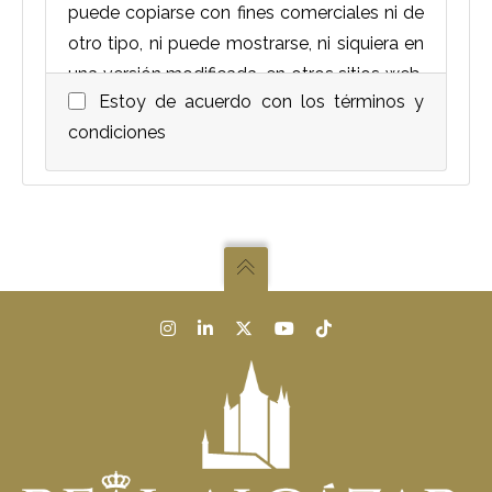
puede copiarse con fines comerciales ni de
otro tipo, ni puede mostrarse, ni siquiera en
una versión modificada, en otros sitios web,
Estoy de acuerdo con los términos y
sin permiso expreso del Patronato del
condiciones
Alcázar. En el caso de uso en RR.SS., prensa
u otros medíos deberá citarse su propiedad
y autoría: Patronato del Alcázar de Segovia
/ Ángel Sanz Andrés. © Copyright 2022
Patronato del Alcázar de Segovia. Todos
los derechos reservados